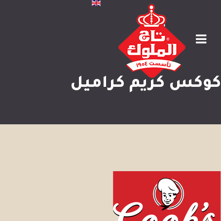
كوكس كريم كراميل