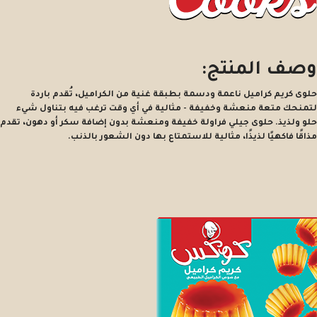
وصف المنتج:
حلوى كريم كراميل ناعمة ودسمة بطبقة غنية من الكراميل، تُقدم باردة
لتمنحك متعة منعشة وخفيفة - مثالية في أي وقت ترغب فيه بتناول شيء
حلو ولذيذ. حلوى جيلي فراولة خفيفة ومنعشة بدون إضافة سكر أو دهون، تقدم
مذاقًا فاكهيًا لذيذًا، مثالية للاستمتاع بها دون الشعور بالذنب.