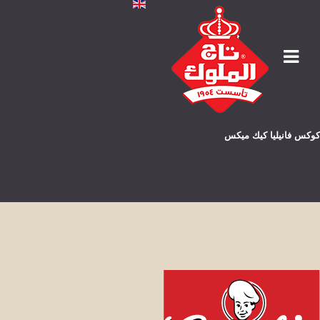
كوكس فانيليا كيك ميكس