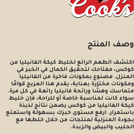
وصف المنتج
اكتشف الطعم الرائع لخليط كيكة الفانيليا من
كوكس، مفتاحك لتحقيق الكمال في الخبز في
المنزل. مصنوع بمكونات فاخرة من الفانيليا
ومكونات مختارة بعناية، يقدم هذا المزيج قوامًا
متماسك وهشًا ورائحة فانيليا رائعة في كل مرة.
سواء كانت لمناسبة خاصة أو للراحة، فإن خليط
كيكة الفانيليا من كوكس يضمن نتائج لذيذة
باستمرار. ارفع مستوى خبزك بسهولة واستمتع
بجودة المنزلية لمنتجات من خلال خلطها مع
الحليب والبيض والزبدة.