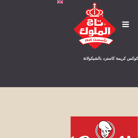
كوكس كريمة كاسترد بالشيكولاتة