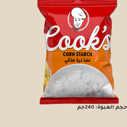
حجم العبوة: 240جم