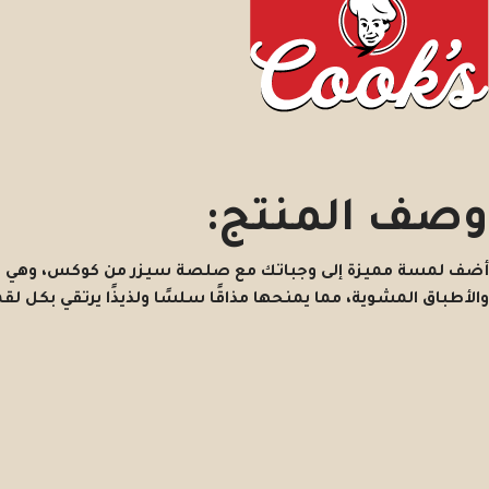
وصف المنتج:
أضف لمسة مميزة إلى وجباتك مع صلصة سيزر من كوكس، وهي صلصة
والأطباق المشوية، مما يمنحها مذاقًا سلسًا ولذيذًا يرتقي بكل لقم